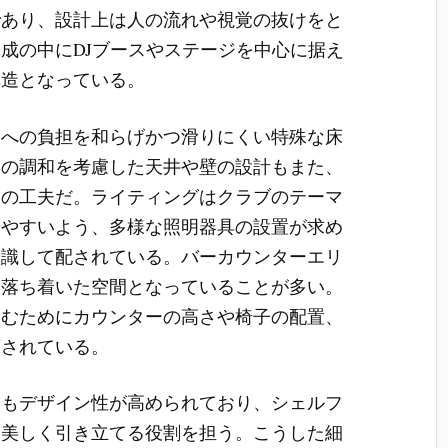
であり、設計上は人の流れや視覚の抜けをと
成の中にDJブースやステージを中心に据え
構造となっている。
足への負担を和らげかつ滑りにくい特殊な床
響の調和を考慮した天井や壁の設計もまた、
めの工夫だ。ライティングはクラブのテーマ
せやすいよう、多様な照明器具の設置が求め
意識して配されている。バーカウンターエリ
た落ち着いた空間となっていることが多い。
しむためにカウンターの高さや椅子の配置、
画されている。
イもデザイン性が高められており、シェルフ
を美しく引き立てる役割を担う。こうした細