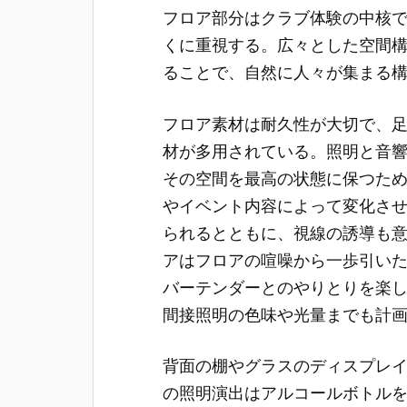
フロア部分はクラブ体験の中核
くに重視する。広々とした空間構
ることで、自然に人々が集まる
フロア素材は耐久性が大切で、
材が多用されている。照明と音
その空間を最高の状態に保つた
やイベント内容によって変化さ
られるとともに、視線の誘導も
アはフロアの喧噪から一歩引い
バーテンダーとのやりとりを楽
間接照明の色味や光量までも計
背面の棚やグラスのディスプレ
の照明演出はアルコールボトル