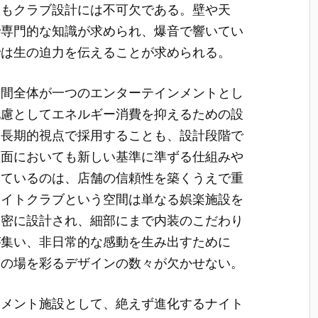
置もクラブ設計には不可欠である。壁や天
で専門的な知識が求められ、爆音で響いてい
では生の迫力を伝えることが求められる。
空間全体が一つのエンターテインメントとし
配慮としてエネルギー消費を抑えるための設
を長期的視点で採用することも、設計段階で
理面においても新しい基準に準ずる仕組みや
えているのは、店舗の信頼性を築くうえで重
ナイトクラブという空間は単なる娯楽施設を
緻密に設計され、細部にまで内装のこだわり
が集い、非日常的な感動を生み出すために
その場を彩るデザインの数々が欠かせない。
ンメント施設として、絶えず進化するナイト