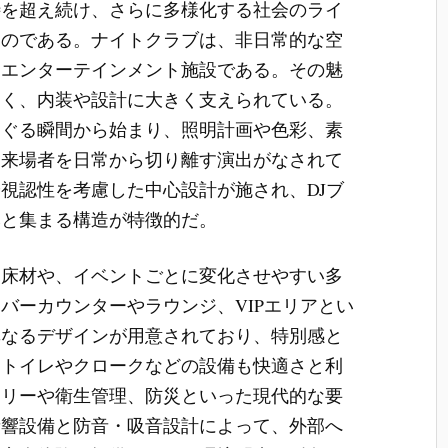
待を超え続け、さらに多様化する社会のライ
るのである。ナイトクラブは、非日常的な空
るエンターテインメント施設である。その魅
なく、内装や設計に大きく支えられている。
くぐる瞬間から始まり、照明計画や色彩、素
、来場者を日常から切り離す演出がなされて
視認性を考慮した中心設計が施され、DJブ
然と集まる構造が特徴的だ。
た床材や、イベントごとに変化させやすい多
バーカウンターやラウンジ、VIPエリアとい
異なるデザインが用意されており、特別感と
。トイレやクロークなどの設備も快適さと利
フリーや衛生管理、防災といった現代的な要
音響設備と防音・吸音設計によって、外部へ