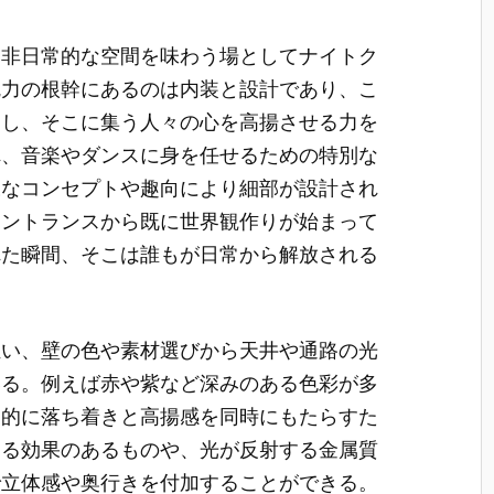
、非日常的な空間を味わう場としてナイトク
魅力の根幹にあるのは内装と設計であり、こ
出し、そこに集う人々の心を高揚させる力を
れ、音楽やダンスに身を任せるための特別な
様なコンセプトや趣向により細部が設計され
エントランスから既に世界観作りが始まって
れた瞬間、そこは誰もが日常から解放される
担い、壁の色や素材選びから天井や通路の光
いる。例えば赤や紫など深みのある色彩が多
覚的に落ち着きと高揚感を同時にもたらすた
する効果のあるものや、光が反射する金属質
で立体感や奥行きを付加することができる。