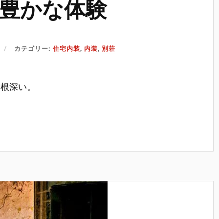
豊かな体験
カテゴリー:
住宅内装
,
内装
,
別荘
に根深い。