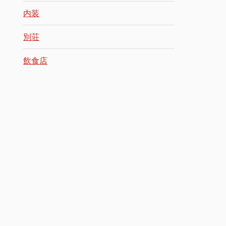
内装
別荘
飲食店