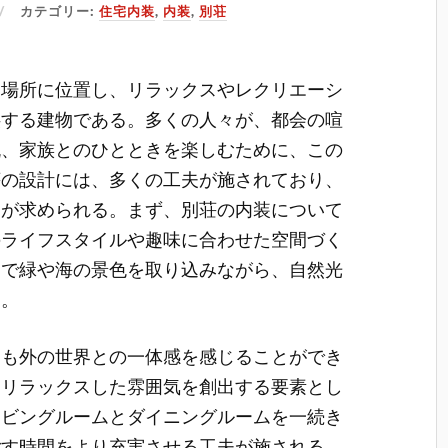
カテゴリー:
住宅内装
,
内装
,
別荘
な場所に位置し、リラックスやレクリエーシ
供する建物である。
多くの人々が、都会の喧
流、家族とのひとときを楽しむために、この
荘の設計には、多くの工夫が施されており、
とが求められる。まず、別荘の内装について
のライフスタイルや趣味に合わせた空間づく
とで緑や海の景色を取り込みながら、自然光
る。
らも外の世界との一体感を感じることができ
、リラックスした雰囲気を創出する要素とし
リビングルームとダイニングルームを一続き
ごす時間をより充実させる工夫が施される。